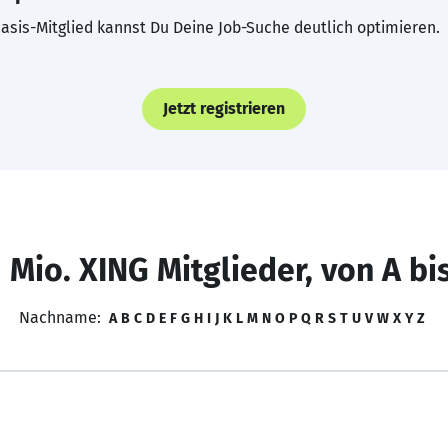
asis-Mitglied kannst Du Deine Job-Suche deutlich optimieren.
Jetzt registrieren
 Mio. XING Mitglieder, von A bi
Nachname:
A
B
C
D
E
F
G
H
I
J
K
L
M
N
O
P
Q
R
S
T
U
V
W
X
Y
Z