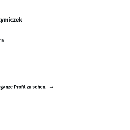
zymiczek
016
 ganze Profil zu sehen.