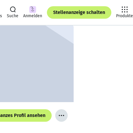
Stellenanzeige schalten
ts
Suche
Anmelden
Produkte
anzes Profil ansehen