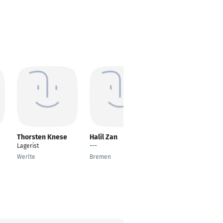
Thorsten Knese
Halil Zan
Maximilian
Steffens
Lagerist
---
---
Werlte
Bremen
Erkelenz