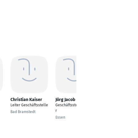
Christian Kaiser
Jörg Jacob
Andreas Fuchs
Leiter Geschäftsstelle
Geschäftsstellenleite
Direktor Vertrieb
r
Ausschliesslichkeit
Bad Bramstedt
Essen
Dortmund