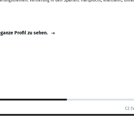
rungsthemen. Vertiefung in den Sparten: Haftpflicht, Kraftfahrt, Unfa
 ganze Profil zu sehen.
C2 (