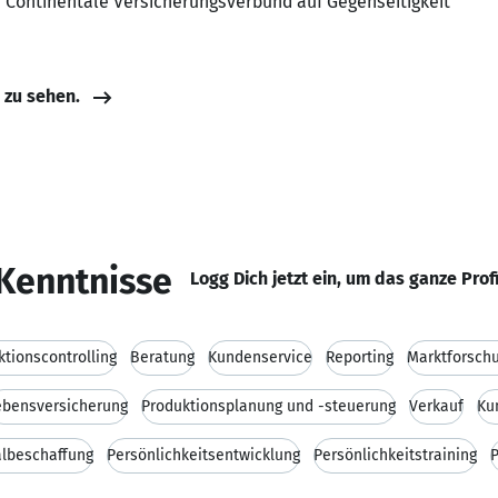
, Continentale Versicherungsverbund auf Gegenseitigkeit
e zu sehen.
Kenntnisse
Logg Dich jetzt ein, um das ganze Prof
ktionscontrolling
Beratung
Kundenservice
Reporting
Marktforsch
ebensversicherung
Produktionsplanung und -steuerung
Verkauf
Ku
lbeschaffung
Persönlichkeitsentwicklung
Persönlichkeitstraining