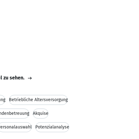
il zu sehen.
ung
Betriebliche Altersversorgung
ndenbetreuung
Akquise
Personalauswahl
Potenzialanalyse