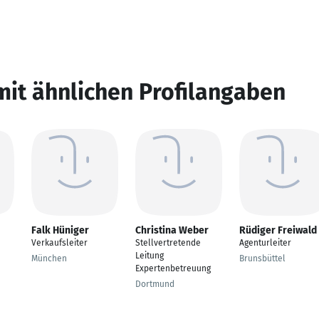
mit ähnlichen Profilangaben
Falk Hüniger
Christina Weber
Rüdiger Freiwald
Verkaufsleiter
Stellvertretende
Agenturleiter
Leitung
München
Brunsbüttel
Expertenbetreuung
Dortmund