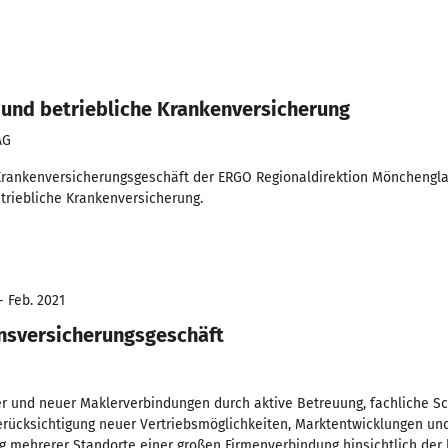
e und betriebliche Krankenversicherung
AG
 Krankenversicherungsgeschäft der ERGO Regionaldirektion Mönchengl
etriebliche Krankenversicherung.
- Feb. 2021
nsversicherungsgeschäft
r und neuer Maklerverbindungen durch aktive Betreuung, fachliche S
erücksichtigung neuer Vertriebsmöglichkeiten, Marktentwicklungen und
g mehrerer Standorte einer großen Firmenverbindung hinsichtlich der 