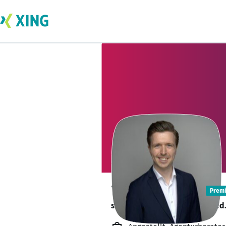
Tim Teuwssen
Prem
sucht ein neues Team-Mitglied