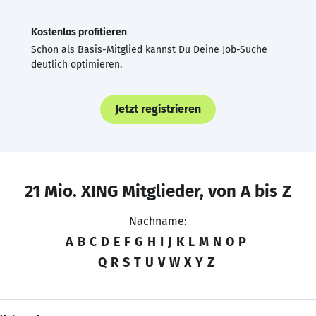
Kostenlos profitieren
Schon als Basis-Mitglied kannst Du Deine Job-Suche
deutlich optimieren.
Jetzt registrieren
21 Mio. XING Mitglieder, von A bis Z
Nachname:
A
B
C
D
E
F
G
H
I
J
K
L
M
N
O
P
Q
R
S
T
U
V
W
X
Y
Z