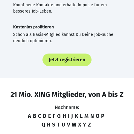
Knüpf neue Kontakte und erhalte Impulse für ein
besseres Job-Leben.
Kostenlos profitieren
Schon als Basis-Mitglied kannst Du Deine Job-Suche
deutlich optimieren.
Jetzt registrieren
21 Mio. XING Mitglieder, von A bis Z
Nachname:
A
B
C
D
E
F
G
H
I
J
K
L
M
N
O
P
Q
R
S
T
U
V
W
X
Y
Z