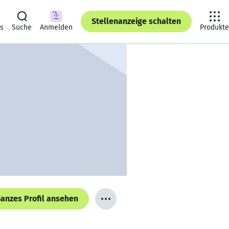
Stellenanzeige schalten
ts
Suche
Anmelden
Produkte
anzes Profil ansehen