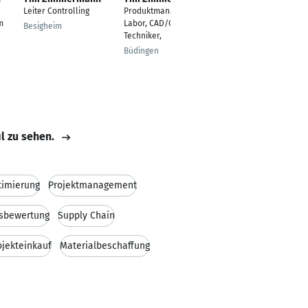
Leiter Controlling
Produktmanager
Zerspanungsmechani
m
Labor, CAD/CAM
ker
Besigheim
Techniker,
Chemnitz
Büdingen
il zu sehen.
timierung
Projektmanagement
sbewertung
Supply Chain
ojekteinkauf
Materialbeschaffung