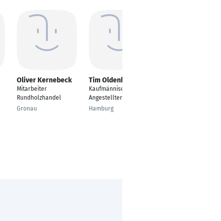
Oliver Kernebeck
Tim Oldenburg
Gina-Celine Moh
Mitarbeiter
Kaufmännischer
Mitarbeiterin Logistik
Rundholzhandel
Angestellter
Bereich
Reklamationsmanage
Gronau
Hamburg
ment und
Wareneingang
Leingarten