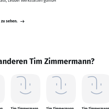
nkauf, Ledder Werkstätten gGmbH
e zu sehen.
 anderen Tim Zimmermann?
nn
Tim Zimmermann
Tim Zimmermann
Tim Zimmerman