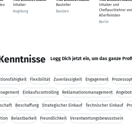
ieu
Inhaber
Bauleiter
Inhaber und
Cheftauchlehrer vo
Augsburg
Bautzen
Allerfeinsten
Berlin
Kenntnisse
Logg Dich jetzt ein, um das ganze Prof
ionsfähigkeit
Flexibilität
Zuverlässigkeit
Engagement
Prozessop
anagement
Einkaufscontrolling
Reklamationsmanagement
Angebot
tschaft
Beschaffung
Strategischer Einkauf
Technischer Einkauf
Pr
tion
Belastbarkeit
Freundlichkeit
Verantwortungsbewusstsein