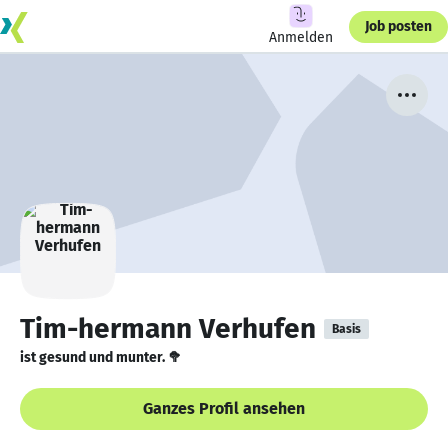
Job posten
Anmelden
Tim-hermann Verhufen
Basis
ist gesund und munter. 🥦
Ganzes Profil ansehen