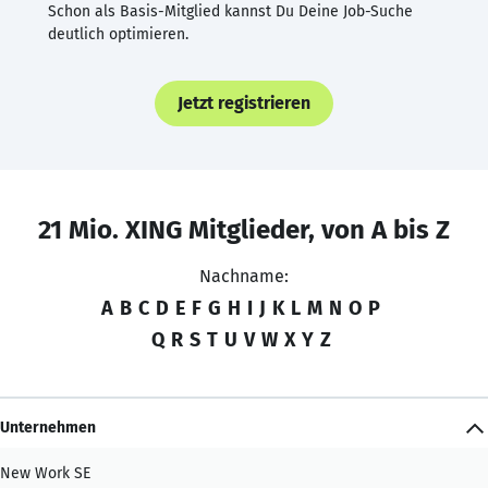
Schon als Basis-Mitglied kannst Du Deine Job-Suche
deutlich optimieren.
Jetzt registrieren
21 Mio. XING Mitglieder, von A bis Z
Nachname:
A
B
C
D
E
F
G
H
I
J
K
L
M
N
O
P
Q
R
S
T
U
V
W
X
Y
Z
Unternehmen
New Work SE