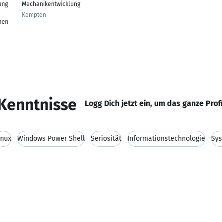
ung
Mechanikentwicklung
Kempten
men
Kenntnisse
Logg Dich jetzt ein, um das ganze Prof
inux
Windows Power Shell
Seriosität
Informationstechnologie
Sys