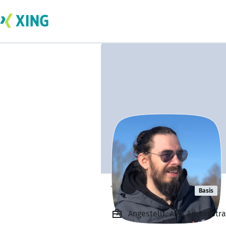
Timm Meyer
Basis
Angestellt, AMS Administra