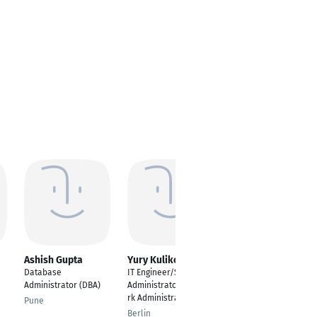
Ashish Gupta
Yury Kulikov
Ahmad Alnhlawe
Database
IT Engineer/System
---
Administrator (DBA)
Administrator/Netzwe
Herne
rk Administrator
Pune
Berlin