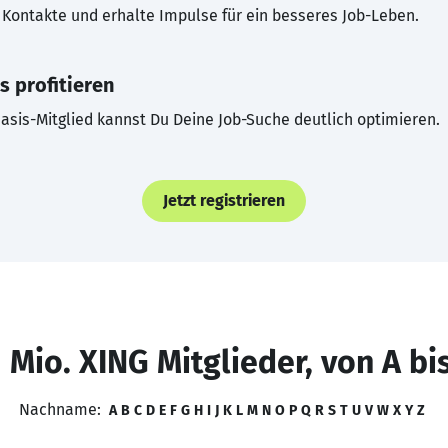
Kontakte und erhalte Impulse für ein besseres Job-Leben.
s profitieren
asis-Mitglied kannst Du Deine Job-Suche deutlich optimieren.
Jetzt registrieren
 Mio. XING Mitglieder, von A bi
Nachname:
A
B
C
D
E
F
G
H
I
J
K
L
M
N
O
P
Q
R
S
T
U
V
W
X
Y
Z