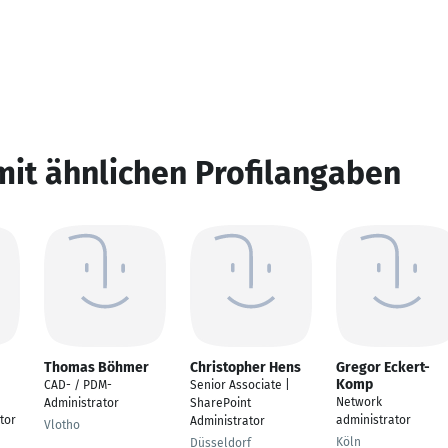
mit ähnlichen Profilangaben
Thomas Böhmer
Christopher Hens
Gregor Eckert-
Komp
CAD- / PDM-
Senior Associate |
Network
Administrator
SharePoint
tor
administrator
Administrator
Vlotho
Köln
Düsseldorf