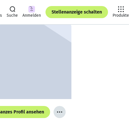
Stellenanzeige schalten
ts
Suche
Anmelden
Produkte
anzes Profil ansehen