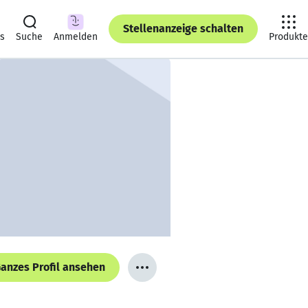
Stellenanzeige schalten
ts
Suche
Anmelden
Produkte
anzes Profil ansehen