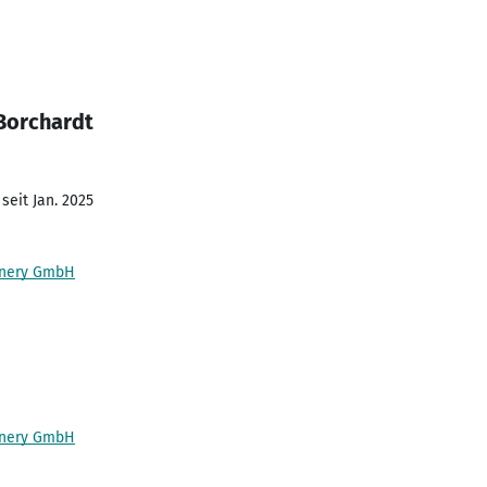
Borchardt
seit Jan. 2025
onery GmbH
onery GmbH