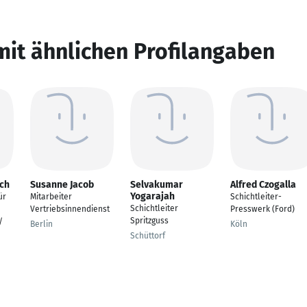
mit ähnlichen Profilangaben
sch
Susanne Jacob
Selvakumar
Alfred Czogalla
Yogarajah
ür
Mitarbeiter
Schichtleiter-
Schichtleiter
Vertriebsinnendienst
Presswerk (Ford)
Spritzguss
/
Berlin
Köln
Schüttorf