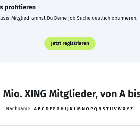
s profitieren
asis-Mitglied kannst Du Deine Job-Suche deutlich optimieren.
Jetzt registrieren
 Mio. XING Mitglieder, von A bi
Nachname:
A
B
C
D
E
F
G
H
I
J
K
L
M
N
O
P
Q
R
S
T
U
V
W
X
Y
Z