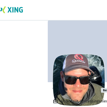
Timo Borchardt
Ba
Angestellt, Prozessingeni