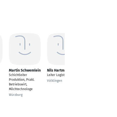
Martin Schwemlein
Nils Hartmann
Andre Baumann
Schichtleiter
Leiter Logistik
Supervisor
Produktion, Prakt.
Völklingen
Duisburg
Betriebswirt,
Milchtechnologe
Würzburg