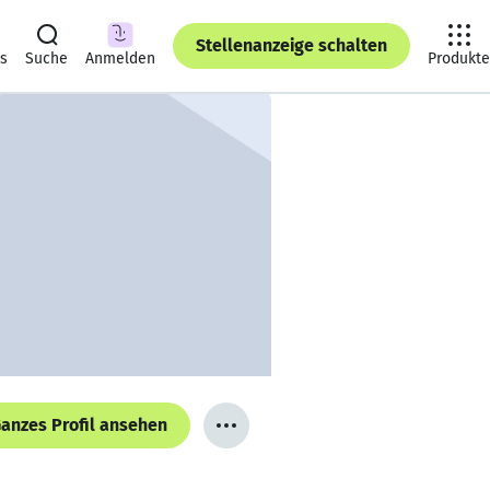
Stellenanzeige schalten
ts
Suche
Anmelden
Produkte
anzes Profil ansehen