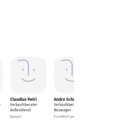
Claudius Petri
Andre Schulze
Pandelis Romas
-
Verkaufsberater
Verkaufsberater
Verkaufsberater
Außendienst
Neuwagen
Leverkusen
Kassel
Frankfurt am Main