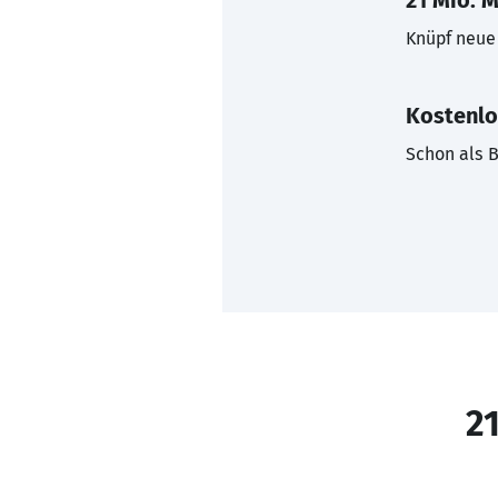
21 Mio. M
Knüpf neue 
Kostenlo
Schon als B
21