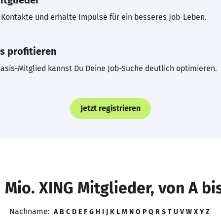
itglieder
Kontakte und erhalte Impulse für ein besseres Job-Leben.
s profitieren
asis-Mitglied kannst Du Deine Job-Suche deutlich optimieren.
Jetzt registrieren
 Mio. XING Mitglieder, von A bi
Nachname:
A
B
C
D
E
F
G
H
I
J
K
L
M
N
O
P
Q
R
S
T
U
V
W
X
Y
Z