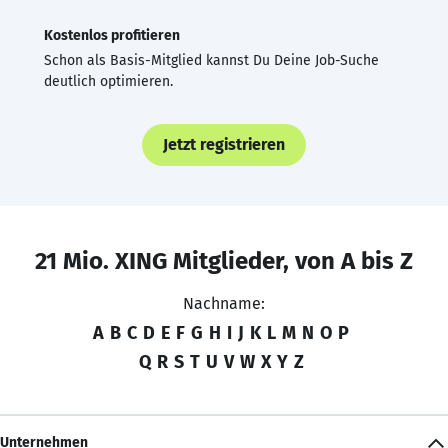
Kostenlos profitieren
Schon als Basis-Mitglied kannst Du Deine Job-Suche
deutlich optimieren.
Jetzt registrieren
21 Mio. XING Mitglieder, von A bis Z
Nachname:
A
B
C
D
E
F
G
H
I
J
K
L
M
N
O
P
Q
R
S
T
U
V
W
X
Y
Z
Unternehmen