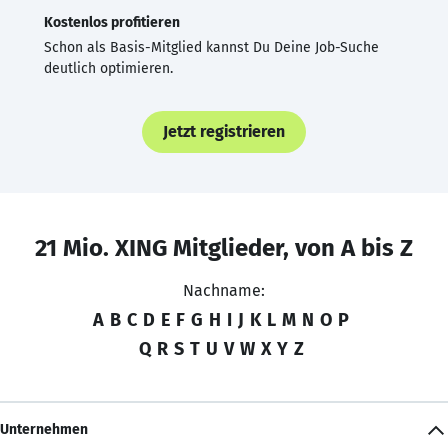
Kostenlos profitieren
Schon als Basis-Mitglied kannst Du Deine Job-Suche
deutlich optimieren.
Jetzt registrieren
21 Mio. XING Mitglieder, von A bis Z
Nachname:
A
B
C
D
E
F
G
H
I
J
K
L
M
N
O
P
Q
R
S
T
U
V
W
X
Y
Z
Unternehmen