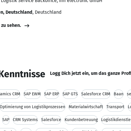
 Logistik Service Backoffice, ifm electronic GmbH
en, Deutschland
, Deutschland
e zu sehen.
Kenntnisse
Logg Dich jetzt ein, um das ganze Prof
namics CRM
SAP EWM
SAP ERP
SAP GTS
Salesforce CRM
Baan
se
Optimierung von Logistikprozessen
Materialwirtschaft
Transport
L
SAP
CRM Systems
Salesforce
Kundenbetreuung
Logistikdienstle