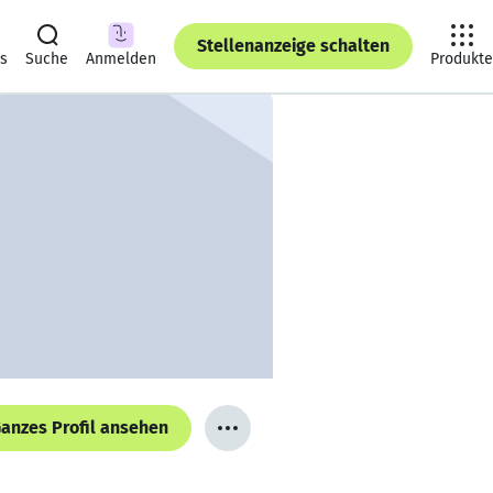
Stellenanzeige schalten
ts
Suche
Anmelden
Produkte
anzes Profil ansehen