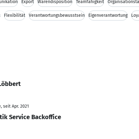
nikation
Export
Warendisposition
Teamfähigkeit
Organisationsta
t
Flexibilität
Verantwortungsbewusstsein
Eigenverantwortung
Loya
Löbbert
 seit Apr. 2021
tik Service Backoffice