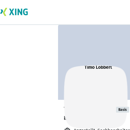
Timo Löbbert
Basis
ist offen für Projekte. 🔎