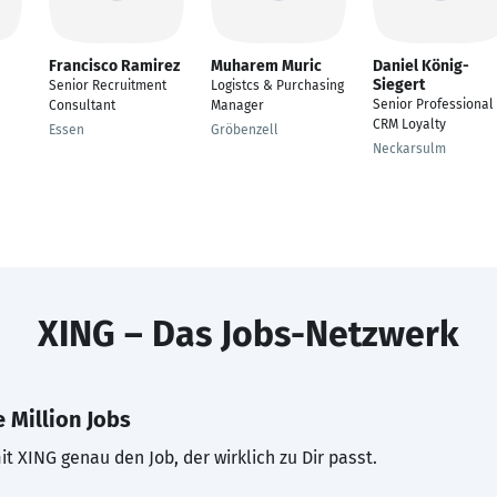
Francisco Ramirez
Muharem Muric
Daniel König-
Siegert
Senior Recruitment
Logistcs & Purchasing
Senior Professional
Consultant
Manager
CRM Loyalty
Essen
Gröbenzell
Neckarsulm
XING – Das Jobs-Netzwerk
 Million Jobs
t XING genau den Job, der wirklich zu Dir passt.