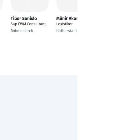
Tibor Sanislo
Münir Akar
Edwin Ewinger
Sap EWM Consultant
Logistiker
SAP Consultant
Logistik
Böhmenkirch
Halberstadt
Oberndorf