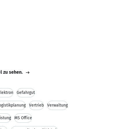
il zu sehen.
lektron
Gefahrgut
ogistikplanung
Vertrieb
Verwaltung
istung
MS Office