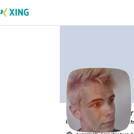
Dr. Timo Schrader
is looking for freelance project