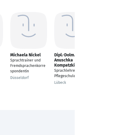
Michaela Nickel
Dipl.-Dolm.
Sutapa Mukherjee
Anuschka
Sprachtrainer und
Unemployed
Kompatzki
Fremdsprachenkorre
Ingelheim am Rhein
Sprachlehrerin
spondentin
Pflegeschule
Düsseldorf
Lübeck