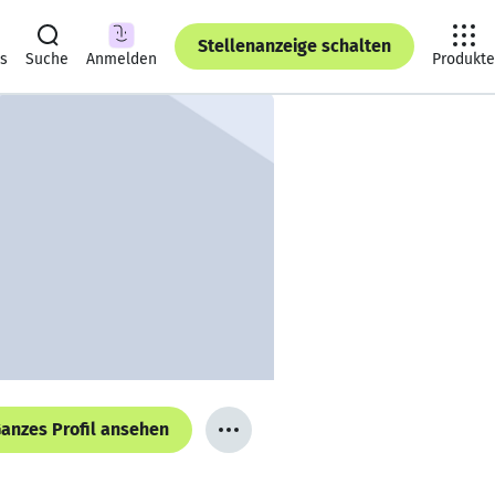
Stellenanzeige schalten
ts
Suche
Anmelden
Produkte
anzes Profil ansehen