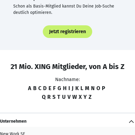
Schon als Basis-Mitglied kannst Du Deine Job-Suche
deutlich optimieren.
Jetzt registrieren
21 Mio. XING Mitglieder, von A bis Z
Nachname:
A
B
C
D
E
F
G
H
I
J
K
L
M
N
O
P
Q
R
S
T
U
V
W
X
Y
Z
Unternehmen
New Work SE