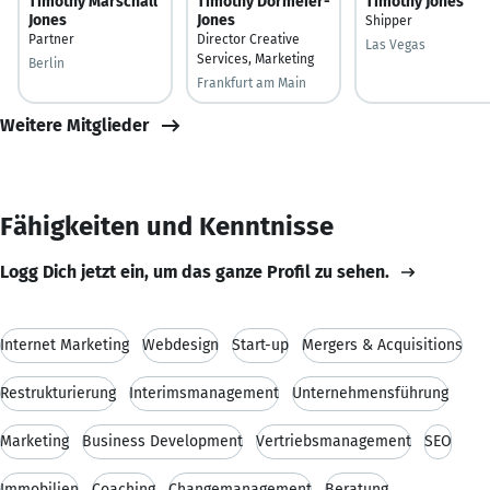
Timothy Marschall
Timothy Dormeier-
Timothy Jones
Jones
Jones
Shipper
Partner
Director Creative
Las Vegas
Services, Marketing
Berlin
Frankfurt am Main
Weitere Mitglieder
Fähigkeiten und Kenntnisse
Logg Dich jetzt ein, um das ganze Profil zu sehen.
Internet Marketing
Webdesign
Start-up
Mergers & Acquisitions
Restrukturierung
Interimsmanagement
Unternehmensführung
Marketing
Business Development
Vertriebsmanagement
SEO
Immobilien
Coaching
Changemanagement
Beratung