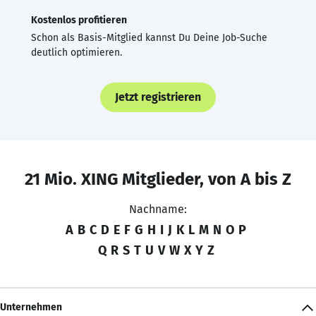
Kostenlos profitieren
Schon als Basis-Mitglied kannst Du Deine Job-Suche
deutlich optimieren.
Jetzt registrieren
21 Mio. XING Mitglieder, von A bis Z
Nachname:
A
B
C
D
E
F
G
H
I
J
K
L
M
N
O
P
Q
R
S
T
U
V
W
X
Y
Z
Unternehmen