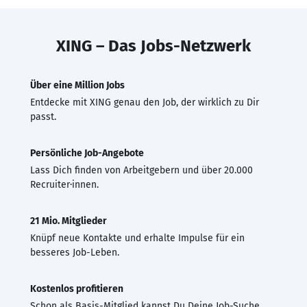
XING – Das Jobs-Netzwerk
Über eine Million Jobs
Entdecke mit XING genau den Job, der wirklich zu Dir
passt.
Persönliche Job-Angebote
Lass Dich finden von Arbeitgebern und über 20.000
Recruiter·innen.
21 Mio. Mitglieder
Knüpf neue Kontakte und erhalte Impulse für ein
besseres Job-Leben.
Kostenlos profitieren
Schon als Basis-Mitglied kannst Du Deine Job-Suche