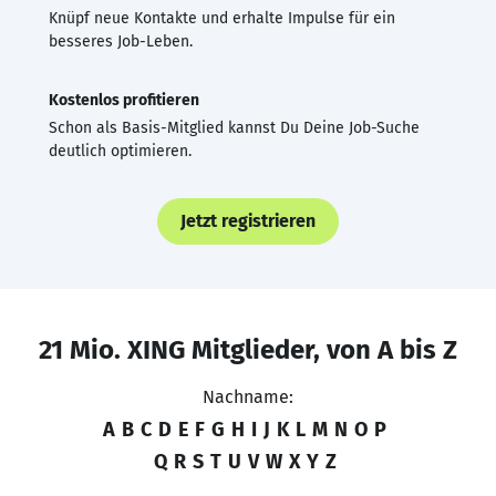
Knüpf neue Kontakte und erhalte Impulse für ein
besseres Job-Leben.
Kostenlos profitieren
Schon als Basis-Mitglied kannst Du Deine Job-Suche
deutlich optimieren.
Jetzt registrieren
21 Mio. XING Mitglieder, von A bis Z
Nachname:
A
B
C
D
E
F
G
H
I
J
K
L
M
N
O
P
Q
R
S
T
U
V
W
X
Y
Z