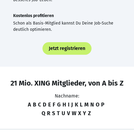
Kostenlos profitieren
Schon als Basis-Mitglied kannst Du Deine Job-Suche
deutlich optimieren.
Jetzt registrieren
21 Mio. XING Mitglieder, von A bis Z
Nachname:
A
B
C
D
E
F
G
H
I
J
K
L
M
N
O
P
Q
R
S
T
U
V
W
X
Y
Z