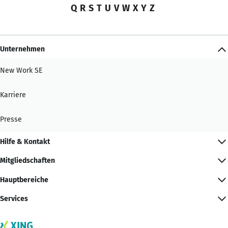
Q
R
S
T
U
V
W
X
Y
Z
Unternehmen
New Work SE
Karriere
Presse
Hilfe & Kontakt
Mitgliedschaften
Hauptbereiche
Services