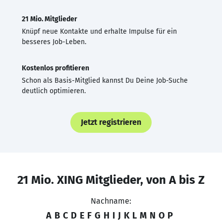
21 Mio. Mitglieder
Knüpf neue Kontakte und erhalte Impulse für ein
besseres Job-Leben.
Kostenlos profitieren
Schon als Basis-Mitglied kannst Du Deine Job-Suche
deutlich optimieren.
Jetzt registrieren
21 Mio. XING Mitglieder, von A bis Z
Nachname:
A
B
C
D
E
F
G
H
I
J
K
L
M
N
O
P