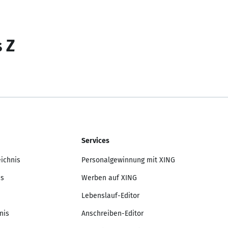
s Z
Services
eichnis
Personalgewinnung mit XING
is
Werben auf XING
Lebenslauf-Editor
nis
Anschreiben-Editor