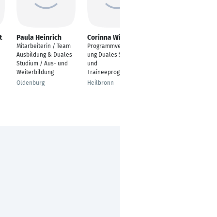
t
Paula Heinrich
Corinna Wiesinger
Annabell Broßeit
Mitarbeiterin / Team
Programmverantwort
Duales Studium zur
Ausbildung & Duales
ung Duales Studium
Diplom-Finanzwirtin
Studium / Aus- und
und
Gross-Gerau
Weiterbildung
Traineeprogramm
Oldenburg
Heilbronn