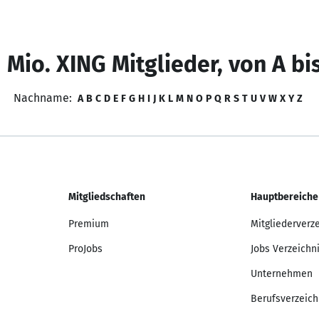
 Mio. XING Mitglieder, von A bi
Nachname:
A
B
C
D
E
F
G
H
I
J
K
L
M
N
O
P
Q
R
S
T
U
V
W
X
Y
Z
Mitgliedschaften
Hauptbereiche
Premium
Mitgliederverz
ProJobs
Jobs Verzeichn
Unternehmen
Berufsverzeich