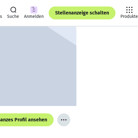
Stellenanzeige schalten
ts
Suche
Anmelden
Produkte
anzes Profil ansehen