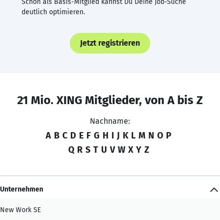
Schon als Basis-Mitglied kannst Du Deine Job-Suche
deutlich optimieren.
Jetzt registrieren
21 Mio. XING Mitglieder, von A bis Z
Nachname:
A
B
C
D
E
F
G
H
I
J
K
L
M
N
O
P
Q
R
S
T
U
V
W
X
Y
Z
Unternehmen
New Work SE