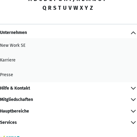
Q
R
S
T
U
V
W
X
Y
Z
Unternehmen
New Work SE
Karriere
Presse
Hilfe & Kontakt
Mitgliedschaften
Hauptbereiche
Services