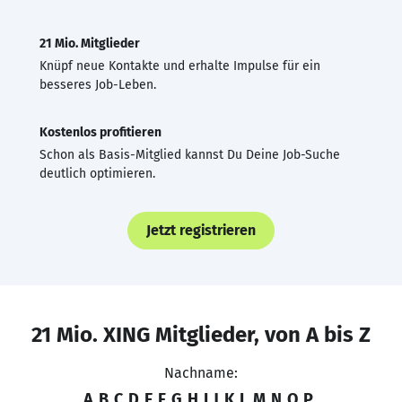
21 Mio. Mitglieder
Knüpf neue Kontakte und erhalte Impulse für ein
besseres Job-Leben.
Kostenlos profitieren
Schon als Basis-Mitglied kannst Du Deine Job-Suche
deutlich optimieren.
Jetzt registrieren
21 Mio. XING Mitglieder, von A bis Z
Nachname:
A
B
C
D
E
F
G
H
I
J
K
L
M
N
O
P