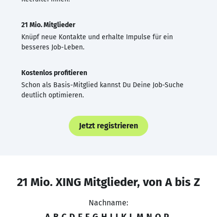
21 Mio. Mitglieder
Knüpf neue Kontakte und erhalte Impulse für ein
besseres Job-Leben.
Kostenlos profitieren
Schon als Basis-Mitglied kannst Du Deine Job-Suche
deutlich optimieren.
Jetzt registrieren
21 Mio. XING Mitglieder, von A bis Z
Nachname:
A
B
C
D
E
F
G
H
I
J
K
L
M
N
O
P