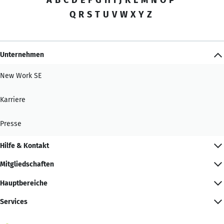
Q
R
S
T
U
V
W
X
Y
Z
Unternehmen
New Work SE
Karriere
Presse
Hilfe & Kontakt
Mitgliedschaften
Hauptbereiche
Services