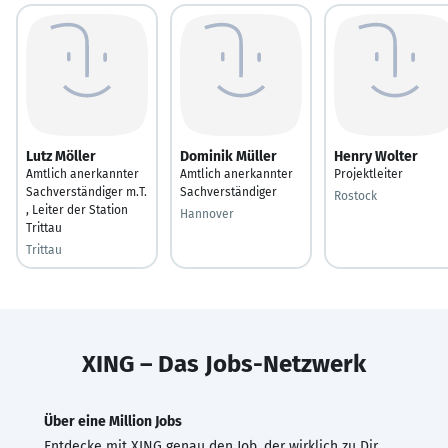
Lutz Möller
Dominik Müller
Henry Wolter
Amtlich anerkannter
Amtlich anerkannter
Projektleiter
Sachverständiger m.T.
Sachverständiger
Rostock
, Leiter der Station
Hannover
Trittau
Trittau
XING – Das Jobs-Netzwerk
Über eine Million Jobs
Entdecke mit XING genau den Job, der wirklich zu Dir