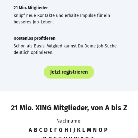
21 Mio. Mitglieder
Knüpf neue Kontakte und erhalte Impulse für ein
besseres Job-Leben.
Kostenlos profitieren
Schon als Basis-Mitglied kannst Du Deine Job-Suche
deutlich optimieren.
Jetzt registrieren
21 Mio. XING Mitglieder, von A bis Z
Nachname:
A
B
C
D
E
F
G
H
I
J
K
L
M
N
O
P