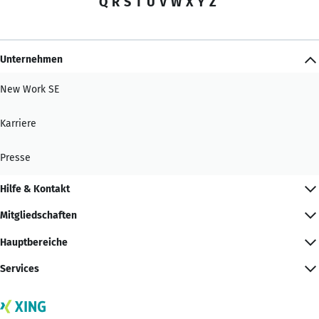
Q
R
S
T
U
V
W
X
Y
Z
Unternehmen
New Work SE
Karriere
Presse
Hilfe & Kontakt
Mitgliedschaften
Hauptbereiche
Services