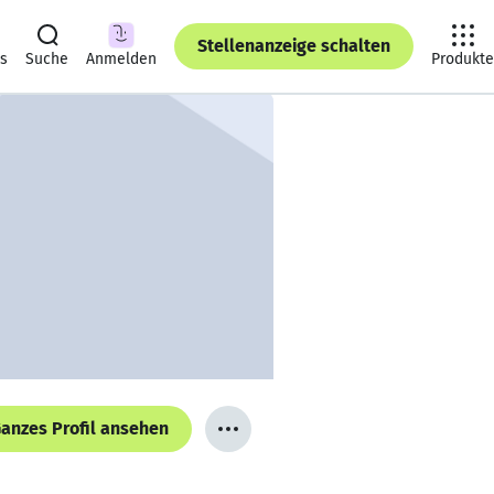
Stellenanzeige schalten
ts
Suche
Anmelden
Produkte
anzes Profil ansehen