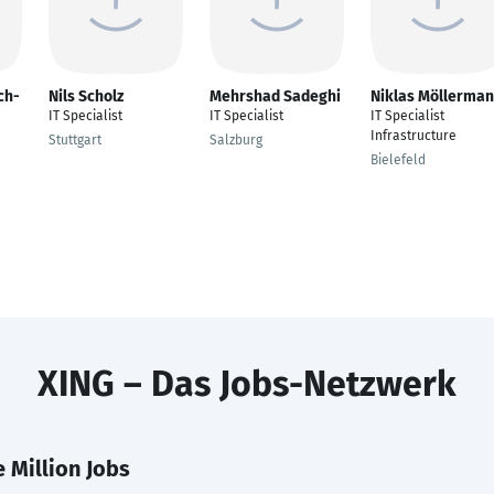
ch-
Nils Scholz
Mehrshad Sadeghi
Niklas Möllerma
IT Specialist
IT Specialist
IT Specialist
Infrastructure
Stuttgart
Salzburg
Bielefeld
XING – Das Jobs-Netzwerk
 Million Jobs