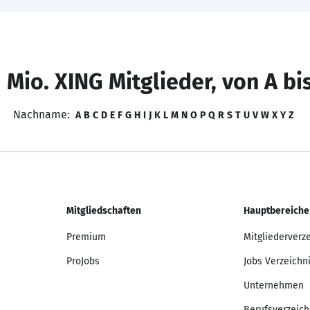
 Mio. XING Mitglieder, von A bi
Nachname:
A
B
C
D
E
F
G
H
I
J
K
L
M
N
O
P
Q
R
S
T
U
V
W
X
Y
Z
Mitgliedschaften
Hauptbereiche
Premium
Mitgliederverz
ProJobs
Jobs Verzeichn
Unternehmen
Berufsverzeich