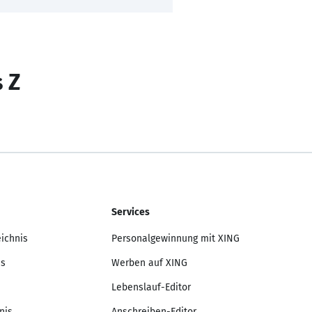
s Z
Services
eichnis
Personalgewinnung mit XING
is
Werben auf XING
Lebenslauf-Editor
nis
Anschreiben-Editor