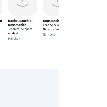
nn
Rachel Sanchis-
Konstantin Haag
Andreas Heß
Rossmanith
Lead Specialist
IT Security Specialist
Technical Support
Network Services
Ramstein-Miesenbach
Analyst
Nürnberg
München