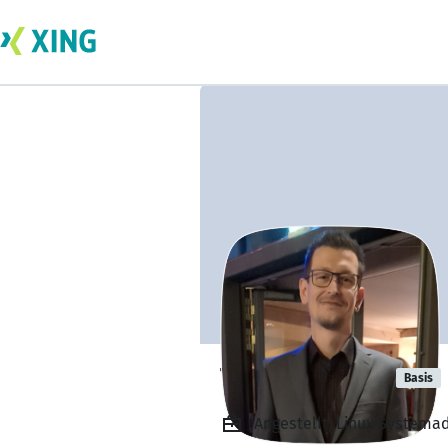
Tobias Dittus
Basis
Angestellt, Linux-Systema