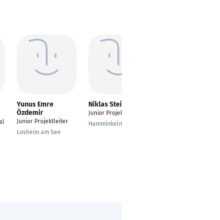
Yunus Emre
Niklas Steinfeld
Franziska
Özdemir
Schmiedel
Junior Projektleiter
Junior Projektleiter
Junior
al
Hamminkeln
Projektmanagerin
Losheim am See
Corporate
Communication
Düsseldorf