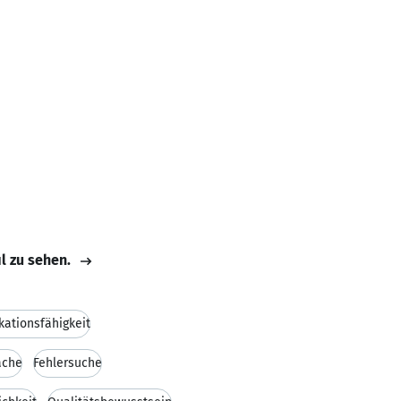
il zu sehen.
ationsfähigkeit
ache
Fehlersuche