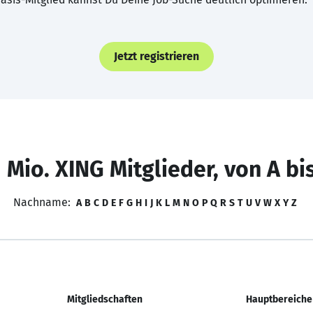
Jetzt registrieren
 Mio. XING Mitglieder, von A bi
Nachname:
A
B
C
D
E
F
G
H
I
J
K
L
M
N
O
P
Q
R
S
T
U
V
W
X
Y
Z
Mitgliedschaften
Hauptbereiche