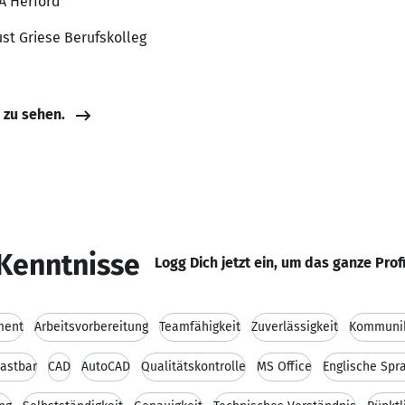
VA Herford
st Griese Berufskolleg
e zu sehen.
Kenntnisse
Logg Dich jetzt ein, um das ganze Prof
ment
Arbeitsvorbereitung
Teamfähigkeit
Zuverlässigkeit
Kommunik
lastbar
CAD
AutoCAD
Qualitätskontrolle
MS Office
Englische Spr