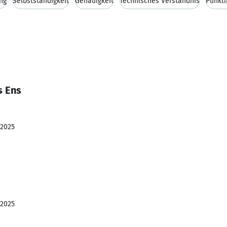
ng
Selbstständigkeit
Genauigkeit
Technisches Verständnis
Pünktl
s Ens
 2025
 2025