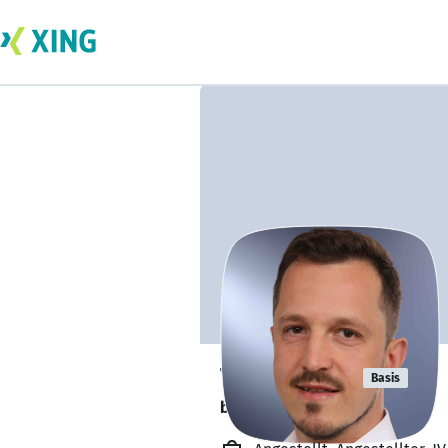
Tobias Ens
Basis
bildet sich zurzeit weiter. 🎓