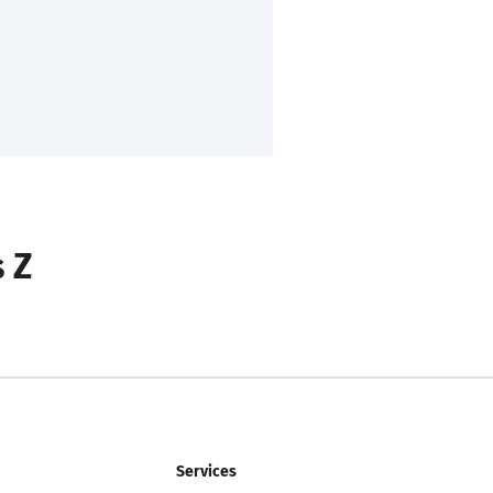
s Z
Services