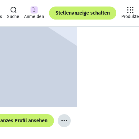
Stellenanzeige schalten
ts
Suche
Anmelden
Produkte
anzes Profil ansehen