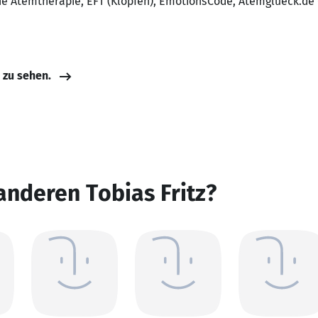
che Atemtherapie, EFT (Klopfen), EmotionsCode, Atemglueck.de
e zu sehen.
anderen Tobias Fritz?