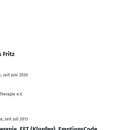
 Fritz
 seit Juni 2020
herapie e.V.
, seit Juli 2013
erapie, EFT (Klopfen), EmotionsCode