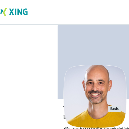
Tobias Fritz
Basis
ist offen für Projekte. 🔎