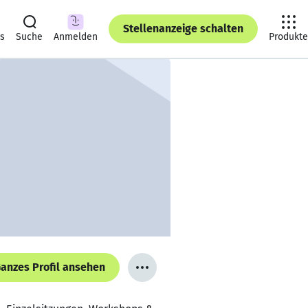
Stellenanzeige schalten
ts
Suche
Anmelden
Produkte
anzes Profil ansehen