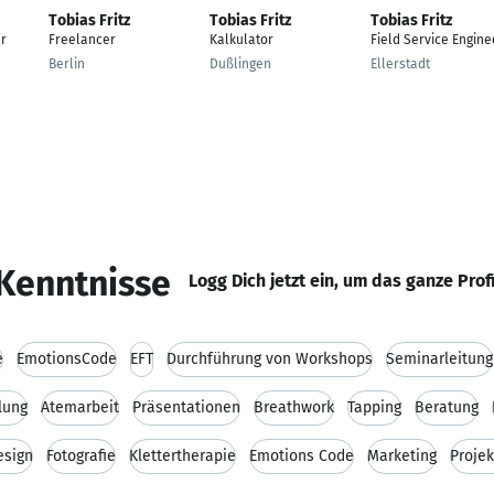
Tobias Fritz
Tobias Fritz
Tobias Fritz
r
Freelancer
Kalkulator
Field Service Engine
Berlin
Dußlingen
Ellerstadt
Kenntnisse
Logg Dich jetzt ein, um das ganze Prof
e
EmotionsCode
EFT
Durchführung von Workshops
Seminarleitung
lung
Atemarbeit
Präsentationen
Breathwork
Tapping
Beratung
esign
Fotografie
Klettertherapie
Emotions Code
Marketing
Proje