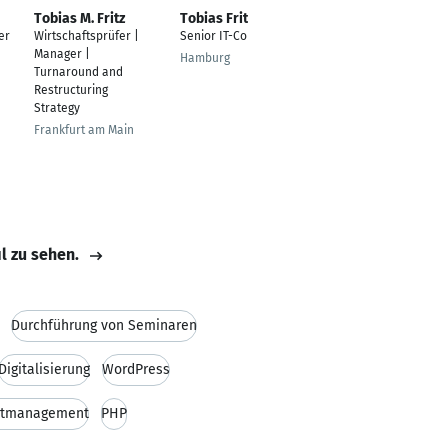
Tobias M. Fritz
Tobias Fritz
Tobias Fritz
er
Wirtschaftsprüfer |
Senior IT-Consultant
IT Consultant
Manager |
Hamburg
Karlsruhe
Turnaround and
Restructuring
Strategy
Frankfurt am Main
il zu sehen.
Durchführung von Seminaren
Digitalisierung
WordPress
ktmanagement
PHP