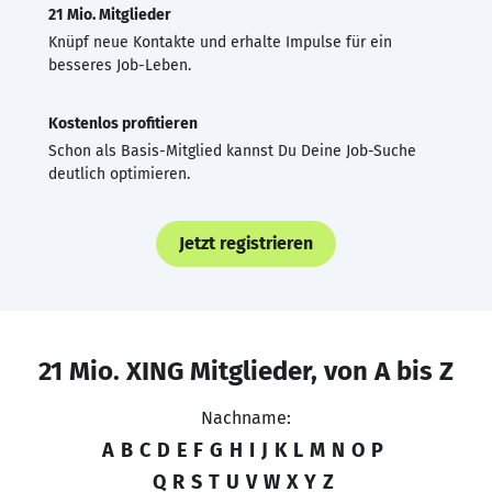
21 Mio. Mitglieder
Knüpf neue Kontakte und erhalte Impulse für ein
besseres Job-Leben.
Kostenlos profitieren
Schon als Basis-Mitglied kannst Du Deine Job-Suche
deutlich optimieren.
Jetzt registrieren
21 Mio. XING Mitglieder, von A bis Z
Nachname:
A
B
C
D
E
F
G
H
I
J
K
L
M
N
O
P
Q
R
S
T
U
V
W
X
Y
Z