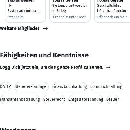
Tobias Geisler
Tobias Geisler
Tobias Geisler
IT-
Systemverantwortlich
Geschäftsführer
Systemadministrator
er Safety
| Creative Director
Ettenheim
Kirchheim unter Teck
Offenbach am Main
Weitere Mitglieder
Fähigkeiten und Kenntnisse
Logg Dich jetzt ein, um das ganze Profil zu sehen.
DATEV
Steuererklärungen
Finanzbuchhaltung
Lohnbuchhaltung
Mandantenbetreuung
Steuerrecht
Entgeltabrechnung
Steuer