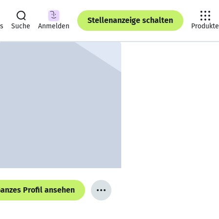
Stellenanzeige schalten
ts
Suche
Anmelden
Produkte
anzes Profil ansehen