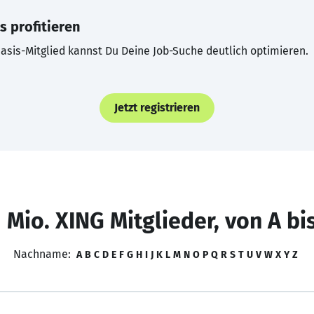
s profitieren
asis-Mitglied kannst Du Deine Job-Suche deutlich optimieren.
Jetzt registrieren
 Mio. XING Mitglieder, von A bi
Nachname:
A
B
C
D
E
F
G
H
I
J
K
L
M
N
O
P
Q
R
S
T
U
V
W
X
Y
Z