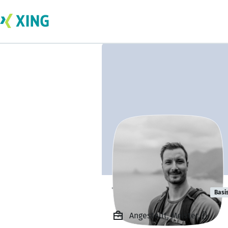
Tobias Heitzer
Basi
Angestellt, Meister, {}