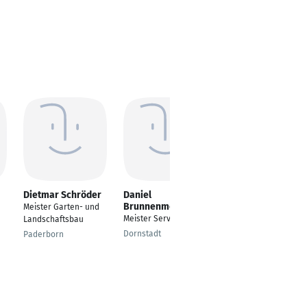
Dietmar Schröder
Daniel
Arthur Schröder
Brunnenmeier
Meister Garten- und
Projektmanager
Meister Service
Landschaftsbau
Spezial-
Brandschutzanlagen
Dornstadt
Paderborn
Köln