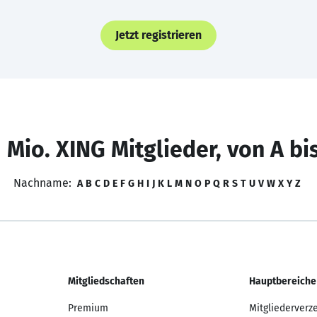
Jetzt registrieren
 Mio. XING Mitglieder, von A bi
Nachname:
A
B
C
D
E
F
G
H
I
J
K
L
M
N
O
P
Q
R
S
T
U
V
W
X
Y
Z
Mitgliedschaften
Hauptbereiche
Premium
Mitgliederverz