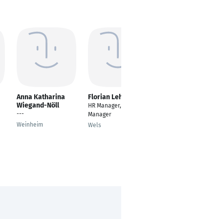
Anna Katharina
Florian Lehner
Patrick
Wiegand-Nöll
Eggenschwiler
HR Manager, Facility
---
Head of department
Manager
Facility Management
Weinheim
Wels
Biglen