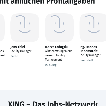
mit ähnlichen Profilangaben
Jens Thiel
Merve Erdogdu
Ing. Hannes
Hebenstreit
hes
Facility Manager
Wirtschaftsingenieur
Facility Manager
ent
wesen - Facility
Berlin
Management
Eisenstadt
Duisburg
XING – Das Jobs-Netzwerk