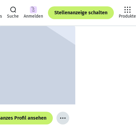
Stellenanzeige schalten
ts
Suche
Anmelden
Produkte
anzes Profil ansehen