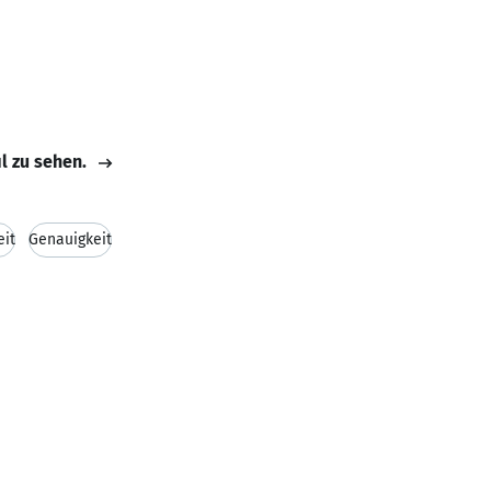
il zu sehen.
eit
Genauigkeit