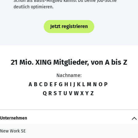
Schon als Basis-Mitglied kannst Du Deine Job-Suche
deutlich optimieren.
Jetzt registrieren
21 Mio. XING Mitglieder, von A bis Z
Nachname:
A
B
C
D
E
F
G
H
I
J
K
L
M
N
O
P
Q
R
S
T
U
V
W
X
Y
Z
Unternehmen
New Work SE