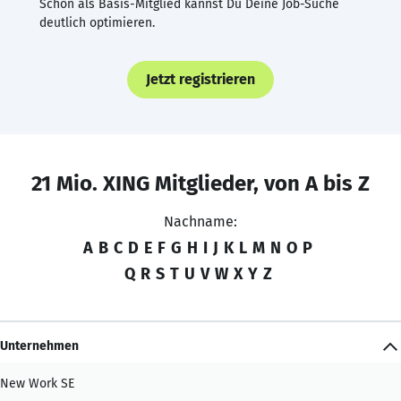
Schon als Basis-Mitglied kannst Du Deine Job-Suche
deutlich optimieren.
Jetzt registrieren
21 Mio. XING Mitglieder, von A bis Z
Nachname:
A
B
C
D
E
F
G
H
I
J
K
L
M
N
O
P
Q
R
S
T
U
V
W
X
Y
Z
Unternehmen
New Work SE