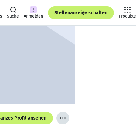
Stellenanzeige schalten
ts
Suche
Anmelden
Produkte
anzes Profil ansehen