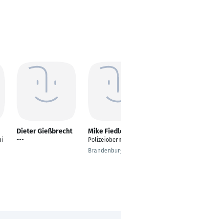
Dieter Gießbrecht
Mike Fiedler
Dennis Feigel
i
---
Polizeiobermeister
Feinwerkmechaniker
meister
Brandenburg
Delligsen