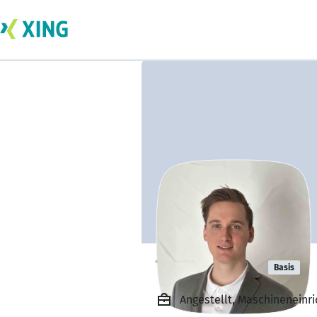
Tobias Lang
Basis
Angestellt, Maschineneinri