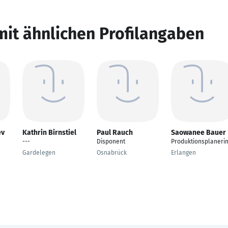
mit ähnlichen Profilangaben
ev
Kathrin Birnstiel
Paul Rauch
Saowanee Bauer
---
Disponent
Produktionsplaneri
Gardelegen
Osnabrück
Erlangen