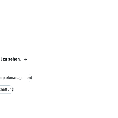
il zu sehen.
hrparkmanagement
chaffung