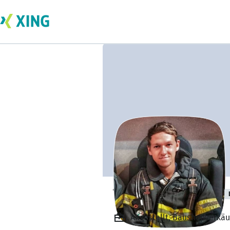
Tobias Martjklas
Angestellt, Baushopverk