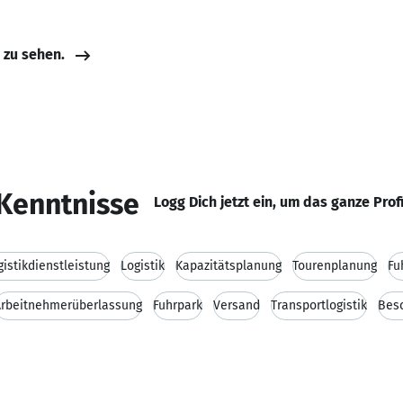
e zu sehen.
Kenntnisse
Logg Dich jetzt ein, um das ganze Prof
gistikdienstleistung
Logistik
Kapazitätsplanung
Tourenplanung
Fu
Arbeitnehmerüberlassung
Fuhrpark
Versand
Transportlogistik
Bes