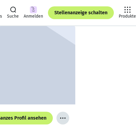
Stellenanzeige schalten
ts
Suche
Anmelden
Produkte
anzes Profil ansehen