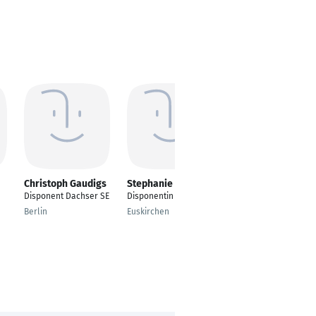
Christoph Gaudigs
Stephanie Heuer
Annika Krauße
n
Disponent Dachser SE
Disponentin
Guest Service
Manager
Berlin
Euskirchen
Eisenach