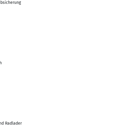
absicherung
h
1
nd Radlader