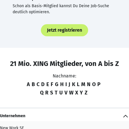
Schon als Basis-Mitglied kannst Du Deine Job-Suche
deutlich optimieren.
Jetzt registrieren
21 Mio. XING Mitglieder, von A bis Z
Nachname:
A
B
C
D
E
F
G
H
I
J
K
L
M
N
O
P
Q
R
S
T
U
V
W
X
Y
Z
Unternehmen
New Work SE