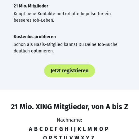
21 Mio. Mitglieder
Knüpf neue Kontakte und erhalte Impulse für ein
besseres Job-Leben.
Kostenlos profitieren
Schon als Basis-Mitglied kannst Du Deine Job-Suche
deutlich optimieren.
Jetzt registrieren
21 Mio. XING Mitglieder, von A bis Z
Nachname:
A
B
C
D
E
F
G
H
I
J
K
L
M
N
O
P
Q
R
S
T
U
V
W
X
Y
Z