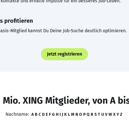
Kontakte und erhalte Impulse für ein besseres Job-Leben.
s profitieren
asis-Mitglied kannst Du Deine Job-Suche deutlich optimieren.
Jetzt registrieren
 Mio. XING Mitglieder, von A bi
Nachname:
A
B
C
D
E
F
G
H
I
J
K
L
M
N
O
P
Q
R
S
T
U
V
W
X
Y
Z