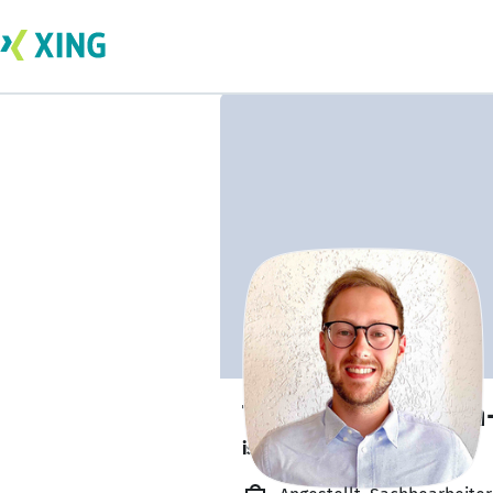
Tobias Russwurm
ist gesund und munter. 🥦