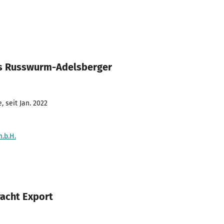
as Russwurm-Adelsberger
 seit Jan. 2022
.b.H.
racht Export