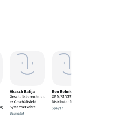
Akasch Batija
Ben Behnke
Holger Stoelker (E-
MBA)
Geschäftsbereichsleit
OE D/AT/CEE
Truck Driver Part Time
er Geschäftsfeld
Distributor Relations
ng
Systemverkehre
Bramsche
Speyer
Baunatal