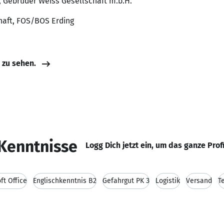
, Gebrüder Weiss Gesellschaft m.b.H.
chaft, FOS/BOS Erding
e zu sehen.
Kenntnisse
Logg Dich jetzt ein, um das ganze Prof
ft Office
Englischkenntnis B2
Gefahrgut PK 3
Logistik
Versand
T