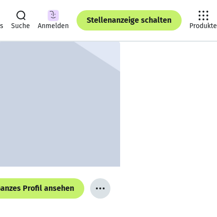
Stellenanzeige schalten
ts
Suche
Anmelden
Produkte
anzes Profil ansehen