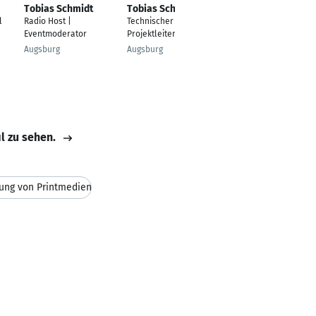
Tobias Schmidt
Tobias Schmidt
Tobias Schmidt
l
Radio Host |
Technischer
Controller
Eventmoderator
Projektleiter
Bad Ditzenbach
Augsburg
Augsburg
il zu sehen.
ung von Printmedien