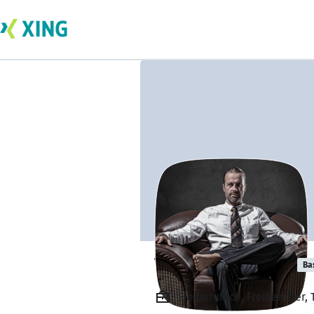
Tobias Schmidt
Ba
Freiberuflich, Freiberufler