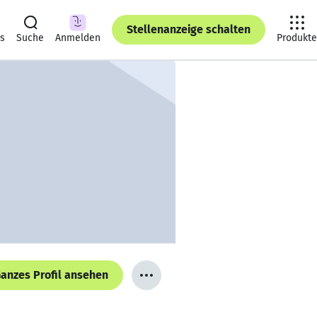
Stellenanzeige schalten
ts
Suche
Anmelden
Produkte
anzes Profil ansehen