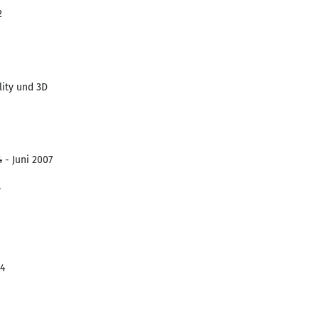
2
lity und 3D
 - Juni 2007
t
04