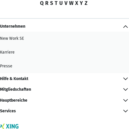
Q
R
S
T
U
V
W
X
Y
Z
Unternehmen
New Work SE
Karriere
Presse
Hilfe & Kontakt
Mitgliedschaften
Hauptbereiche
Services