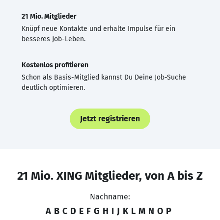
21 Mio. Mitglieder
Knüpf neue Kontakte und erhalte Impulse für ein
besseres Job-Leben.
Kostenlos profitieren
Schon als Basis-Mitglied kannst Du Deine Job-Suche
deutlich optimieren.
Jetzt registrieren
21 Mio. XING Mitglieder, von A bis Z
Nachname:
A
B
C
D
E
F
G
H
I
J
K
L
M
N
O
P