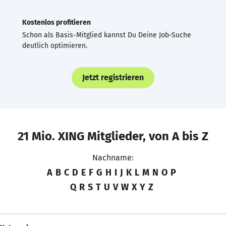
Kostenlos profitieren
Schon als Basis-Mitglied kannst Du Deine Job-Suche
deutlich optimieren.
Jetzt registrieren
21 Mio. XING Mitglieder, von A bis Z
Nachname:
A
B
C
D
E
F
G
H
I
J
K
L
M
N
O
P
Q
R
S
T
U
V
W
X
Y
Z