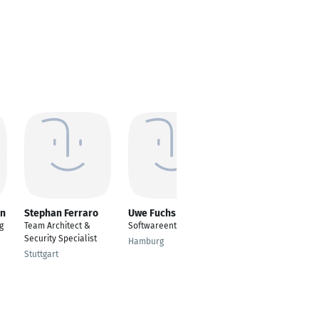
en
Stephan Ferraro
Uwe Fuchs
Aibulat Khakimov
g
Team Architect &
Softwareentwickler
Senior Software
Security Specialist
Engineer
Hamburg
Stuttgart
Belgrade