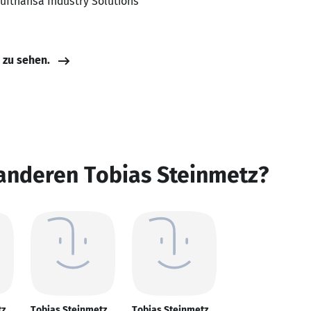
Lufthansa Industry Solutions
e zu sehen.
anderen Tobias Steinmetz?
tz
Tobias Steinmetz
Tobias Steinmetz