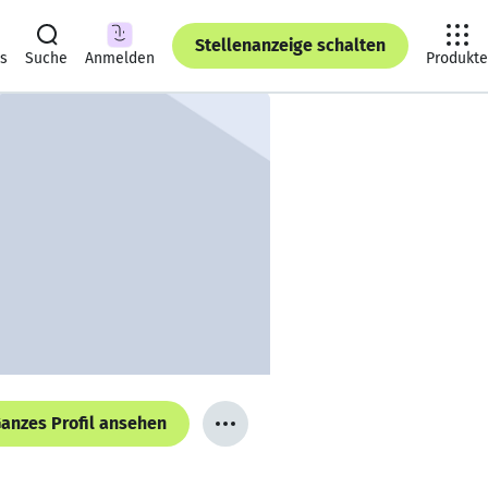
Stellenanzeige schalten
ts
Suche
Anmelden
Produkte
anzes Profil ansehen