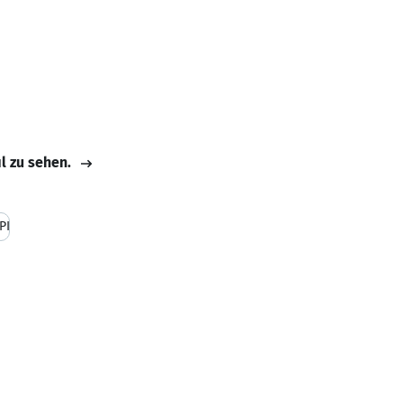
il zu sehen.
PI