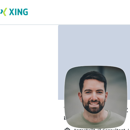
Tobias Steinmetz
ist gesund und munter. 🥦