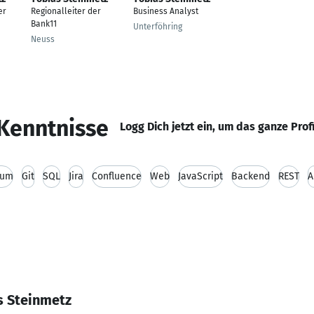
er
Regionalleiter der
Business Analyst
Bank11
Unterföhring
Neuss
Kenntnisse
Logg Dich jetzt ein, um das ganze Prof
rum
Git
SQL
Jira
Confluence
Web
JavaScript
Backend
REST
A
s Steinmetz