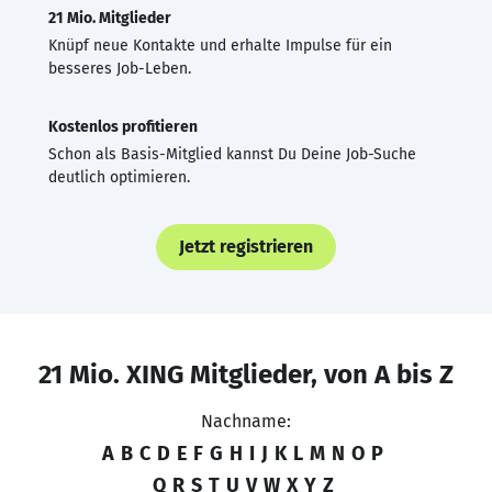
21 Mio. Mitglieder
Knüpf neue Kontakte und erhalte Impulse für ein
besseres Job-Leben.
Kostenlos profitieren
Schon als Basis-Mitglied kannst Du Deine Job-Suche
deutlich optimieren.
Jetzt registrieren
21 Mio. XING Mitglieder, von A bis Z
Nachname:
A
B
C
D
E
F
G
H
I
J
K
L
M
N
O
P
Q
R
S
T
U
V
W
X
Y
Z