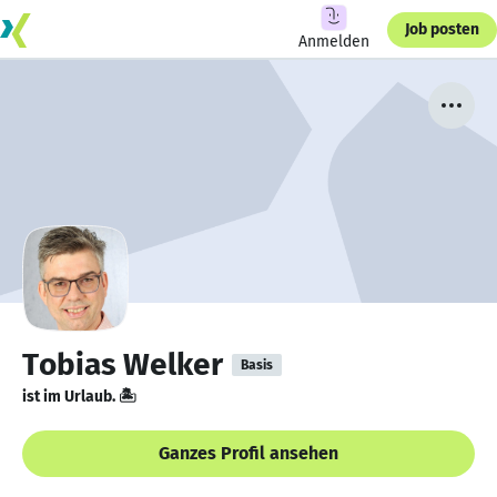
Job posten
Anmelden
Tobias Welker
Basis
ist im Urlaub. 🏝️
Ganzes Profil ansehen