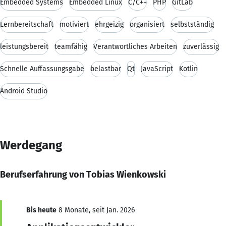
Embedded Systems
Embedded Linux
C/C++
PHP
GitLab
Lernbereitschaft
motiviert
ehrgeizig
organisiert
selbstständig
leistungsbereit
teamfähig
Verantwortliches Arbeiten
zuverlässig
Schnelle Auffassungsgabe
belastbar
Qt
JavaScript
Kotlin
Android Studio
Werdegang
Berufserfahrung von Tobias Wienkowski
Bis heute
8 Monate, seit Jan. 2026