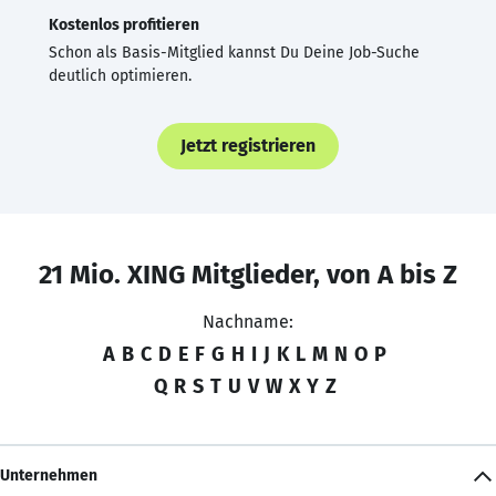
Kostenlos profitieren
Schon als Basis-Mitglied kannst Du Deine Job-Suche
deutlich optimieren.
Jetzt registrieren
21 Mio. XING Mitglieder, von A bis Z
Nachname:
A
B
C
D
E
F
G
H
I
J
K
L
M
N
O
P
Q
R
S
T
U
V
W
X
Y
Z
Unternehmen