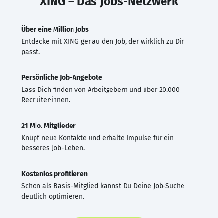
XING – Das Jobs-Netzwerk
Über eine Million Jobs
Entdecke mit XING genau den Job, der wirklich zu Dir
passt.
Persönliche Job-Angebote
Lass Dich finden von Arbeitgebern und über 20.000
Recruiter·innen.
21 Mio. Mitglieder
Knüpf neue Kontakte und erhalte Impulse für ein
besseres Job-Leben.
Kostenlos profitieren
Schon als Basis-Mitglied kannst Du Deine Job-Suche
deutlich optimieren.