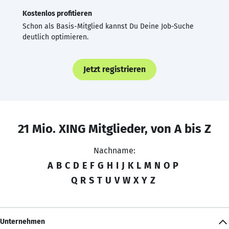
Kostenlos profitieren
Schon als Basis-Mitglied kannst Du Deine Job-Suche
deutlich optimieren.
Jetzt registrieren
21 Mio. XING Mitglieder, von A bis Z
Nachname:
A
B
C
D
E
F
G
H
I
J
K
L
M
N
O
P
Q
R
S
T
U
V
W
X
Y
Z
Unternehmen