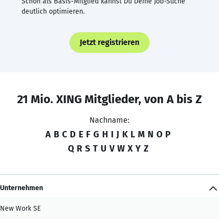
Schon als Basis-Mitglied kannst Du Deine Job-Suche
deutlich optimieren.
Jetzt registrieren
21 Mio. XING Mitglieder, von A bis Z
Nachname:
A
B
C
D
E
F
G
H
I
J
K
L
M
N
O
P
Q
R
S
T
U
V
W
X
Y
Z
Unternehmen
New Work SE